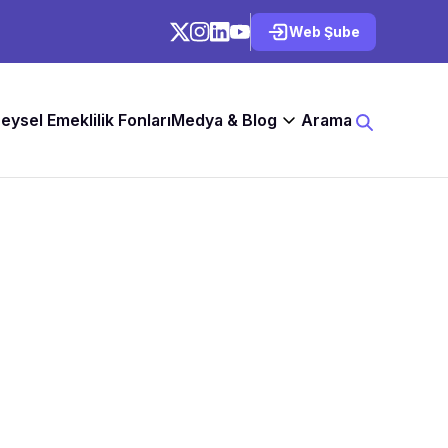
Web Şube
reysel Emeklilik Fonları
Medya & Blog
Arama