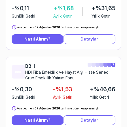
-%0,11
+%1,68
+%31,65
Günlük Getiri
Aylık Getiri
Yıllık Getiri
Fon getirileri
07 Ağustos 2026 tarihine
göre hesaplanmıştır.
Nasıl Alırım?
Detaylar
7
BBH
HDI Fiba Emeklilik ve Hayat A.Ş. Hisse Senedi
Grup Emeklilik Yatırım Fonu
-%0,30
-%1,53
+%46,66
Günlük Getiri
Aylık Getiri
Yıllık Getiri
Fon getirileri
07 Ağustos 2026 tarihine
göre hesaplanmıştır.
Nasıl Alırım?
Detaylar