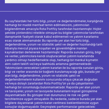
Bu sayfalardaki her türlü bilgi, yorum ve değerlendirmeler, karşılığında
herhangi bir maddi menfaat temin edilmeksizin, yatırımcıları
bilgilendirmek amacıyla Rota Portföy tarafından hazırlanmıştır. Hiçbir
şekilde yönlendirici nitelikte olmayan bu bilgiler yatırımcılar tarafından
danışmanlık faaliyeti olarak kabul edilmemeli ve yatırım kararlarına
esas olarak alınmamalıdır. Bu raporda yer alan her türlü bilgi,
değerlendirme, yorum ve istatistiki şekil ve değerler hazırlandığı tarih
itibarıyla mevcut piyasa koşulları ve güvenilirliğine inanılan
kaynaklardan derlenerek hazırlanmıştır. Raporda sunulan görüş, bilgi
ve veriler, yatırımcılara kendi oluşturacakları yatırım kararlarında
yardımcı olmayı hedeflemekte olup, herhangi bir menkul kıymetin
alım-satım teklifi ve/veya taahhüdü anlamına gelmemektedir.
Yatırımcıların verecekleri yatırım kararları ile bu raporda sunulan görüş,
bilgi ve veriler arasında bir bağlantı kurulamayacağı gibi, burada yer
alan bilgi, değerlendirme, yorum ve istatistiki şekil ve
değerlendirmelerin kullanımı sonucunda ortaya çıkacak doğrudan
ve/veya dolaylı zararlardan Rota Portföy’ün ya da çalışanlarının
herhangi bir sorumluluğu bulunmamaktadır. Raporda yer alan yorum
ve tavsiyeler, yorum ve tavsiyede bulunanların kişisel görüşlerine
dayanmaktadır. Bu görüşler mali durumunuz ile risk ve getiri
tercihlerinize uygun olmayabilir. Bu nedenle, sadece burada yer alan
bilgilere dayanılarak yatırım kararı verilmesi beklentilerinize uygun
sonuçlar doğurmayabilir. Geçmişteki performanslar gelecekteki