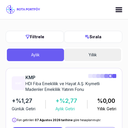
Filtrele
Sırala
Aylık
Yıllık
6
KMP
HDI Fiba Emeklilik ve Hayat A.Ş. Kıymetli
Madenler Emeklilik Yatırım Fonu
+%1,27
+%2,77
%0,00
Günlük Getiri
Aylık Getiri
Yıllık Getiri
Fon getirileri
07 Ağustos 2026 tarihine
göre hesaplanmıştır.