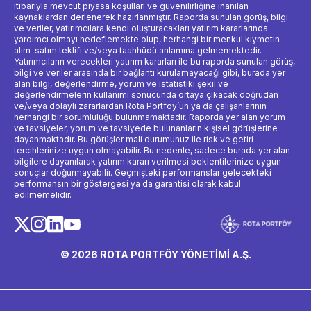
itibarıyla mevcut piyasa koşulları ve güvenilirliğine inanılan
kaynaklardan derlenerek hazırlanmıştır. Raporda sunulan görüş, bilgi
ve veriler, yatırımcılara kendi oluşturacakları yatırım kararlarında
yardımcı olmayı hedeflemekte olup, herhangi bir menkul kıymetin
alım-satım teklifi ve/veya taahhüdü anlamına gelmemektedir.
Yatırımcıların verecekleri yatırım kararları ile bu raporda sunulan görüş,
bilgi ve veriler arasında bir bağlantı kurulamayacağı gibi, burada yer
alan bilgi, değerlendirme, yorum ve istatistiki şekil ve
değerlendirmelerin kullanımı sonucunda ortaya çıkacak doğrudan
ve/veya dolaylı zararlardan Rota Portföy’ün ya da çalışanlarının
herhangi bir sorumluluğu bulunmamaktadır. Raporda yer alan yorum
ve tavsiyeler, yorum ve tavsiyede bulunanların kişisel görüşlerine
dayanmaktadır. Bu görüşler mali durumunuz ile risk ve getiri
tercihlerinize uygun olmayabilir. Bu nedenle, sadece burada yer alan
bilgilere dayanılarak yatırım kararı verilmesi beklentilerinize uygun
sonuçlar doğurmayabilir. Geçmişteki performanslar gelecekteki
performansın bir göstergesi ya da garantisi olarak kabul
edilmemelidir.
© 2026 ROTA PORTFÖY YÖNETİMİ A.Ş.