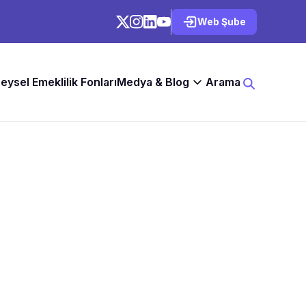
Web Şube
reysel Emeklilik Fonları
Medya & Blog
Arama