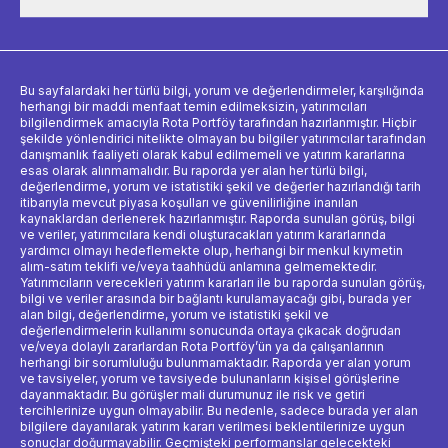
Bu sayfalardaki her türlü bilgi, yorum ve değerlendirmeler, karşılığında
herhangi bir maddi menfaat temin edilmeksizin, yatırımcıları
bilgilendirmek amacıyla Rota Portföy tarafından hazırlanmıştır. Hiçbir
şekilde yönlendirici nitelikte olmayan bu bilgiler yatırımcılar tarafından
danışmanlık faaliyeti olarak kabul edilmemeli ve yatırım kararlarına
esas olarak alınmamalıdır. Bu raporda yer alan her türlü bilgi,
değerlendirme, yorum ve istatistiki şekil ve değerler hazırlandığı tarih
itibarıyla mevcut piyasa koşulları ve güvenilirliğine inanılan
kaynaklardan derlenerek hazırlanmıştır. Raporda sunulan görüş, bilgi
ve veriler, yatırımcılara kendi oluşturacakları yatırım kararlarında
yardımcı olmayı hedeflemekte olup, herhangi bir menkul kıymetin
alım-satım teklifi ve/veya taahhüdü anlamına gelmemektedir.
Yatırımcıların verecekleri yatırım kararları ile bu raporda sunulan görüş,
bilgi ve veriler arasında bir bağlantı kurulamayacağı gibi, burada yer
alan bilgi, değerlendirme, yorum ve istatistiki şekil ve
değerlendirmelerin kullanımı sonucunda ortaya çıkacak doğrudan
ve/veya dolaylı zararlardan Rota Portföy’ün ya da çalışanlarının
herhangi bir sorumluluğu bulunmamaktadır. Raporda yer alan yorum
ve tavsiyeler, yorum ve tavsiyede bulunanların kişisel görüşlerine
dayanmaktadır. Bu görüşler mali durumunuz ile risk ve getiri
tercihlerinize uygun olmayabilir. Bu nedenle, sadece burada yer alan
bilgilere dayanılarak yatırım kararı verilmesi beklentilerinize uygun
sonuçlar doğurmayabilir. Geçmişteki performanslar gelecekteki