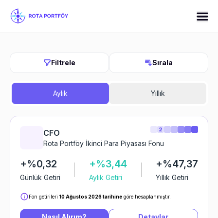
Filtrele
Sırala
Aylık
Yıllık
2
CFO
Rota Portföy İkinci Para Piyasası Fonu
+%0,32
+%3,44
+%47,37
Günlük Getiri
Aylık Getiri
Yıllık Getiri
Fon getirileri
10 Ağustos 2026 tarihine
göre hesaplanmıştır.
Nasıl Alırım?
Detaylar