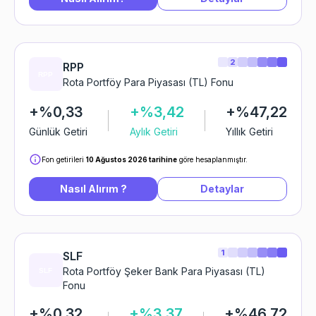
2
RPP
Rota Portföy Para Piyasası (TL) Fonu
+%0,33
+%3,42
+%47,22
Günlük Getiri
Aylık Getiri
Yıllık Getiri
Fon getirileri
10 Ağustos 2026 tarihine
göre hesaplanmıştır.
Nasıl Alırım ?
Detaylar
1
SLF
Rota Portföy Şeker Bank Para Piyasası (TL)
Fonu
+%0,32
+%3,37
+%46,72