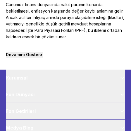
Günümüz finans dünyasında nakit paranın kenarda
bekletilmesi, enflasyon karşısında değer kaybı anlamına gelir.
Ancak acil bir ihtiyaç anında paraya ulaşabilme isteği (likidite),
yatırımcıyı genellikle düşük getirili mevduat hesaplarına
hapseder. İşte Para Piyasası Fonları (PPF), bu ikilemi ortadan
kaldıran esnek bir çözüm sunar.
Devamını Göster
>
Kurumsal
Fon Dünyası
Fon Getirileri
Medya Blog