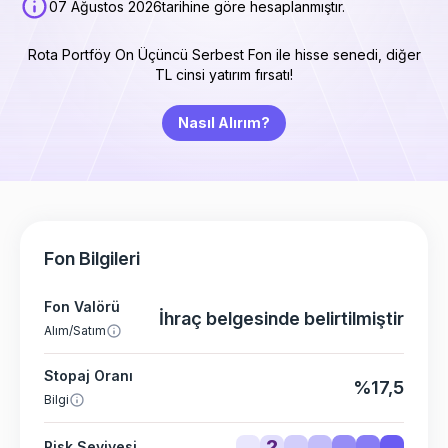
07 Ağustos 2026
tarihine göre hesaplanmıştır.
Rota Portföy On Üçüncü Serbest Fon ile hisse senedi, diğer
TL cinsi yatırım fırsatı!
Nasıl Alırım?
Fon Bilgileri
Fon Valörü
İhraç belgesinde belirtilmiştir
Alım/Satım
Stopaj Oranı
%17,5
Bilgi
2
Risk Seviyesi