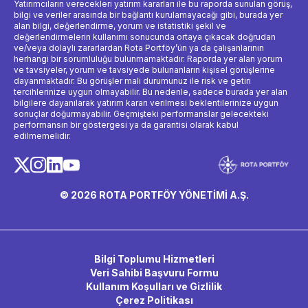
Yatırımcıların verecekleri yatırım kararları ile bu raporda sunulan görüş,
bilgi ve veriler arasında bir bağlantı kurulamayacağı gibi, burada yer
alan bilgi, değerlendirme, yorum ve istatistiki şekil ve
değerlendirmelerin kullanımı sonucunda ortaya çıkacak doğrudan
ve/veya dolaylı zararlardan Rota Portföy’ün ya da çalışanlarının
herhangi bir sorumluluğu bulunmamaktadır. Raporda yer alan yorum
ve tavsiyeler, yorum ve tavsiyede bulunanların kişisel görüşlerine
dayanmaktadır. Bu görüşler mali durumunuz ile risk ve getiri
tercihlerinize uygun olmayabilir. Bu nedenle, sadece burada yer alan
bilgilere dayanılarak yatırım kararı verilmesi beklentilerinize uygun
sonuçlar doğurmayabilir. Geçmişteki performanslar gelecekteki
performansın bir göstergesi ya da garantisi olarak kabul
edilmemelidir.
© 2026 ROTA PORTFÖY YÖNETİMİ A.Ş.
Bilgi Toplumu Hizmetleri
Veri Sahibi Başvuru Formu
Kullanım Koşulları ve Gizlilik
Çerez Politikası