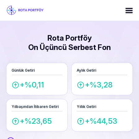
Rota Portföy
On Üçüncü Serbest Fon
Günlük Getiri
Aylık Getiri
+%0,11
+%3,28
Yılbaşından İtibaren Getiri
Yıllık Getiri
+%23,65
+%44,53