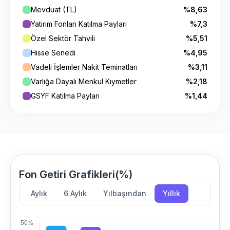
Mevduat (TL)
%8,63
Yatırım Fonları Katılma Payları
%7,3
Özel Sektör Tahvili
%5,51
Hisse Senedi
%4,95
Vadeli İşlemler Nakit Teminatları
%3,11
Varlığa Dayalı Menkul Kıymetler
%2,18
GSYF Katılma Payları
%1,44
Fon Getiri Grafikleri(%)
Aylık
6 Aylık
Yılbaşından
Yıllık