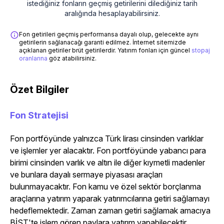
istediğiniz fonların geçmiş getirilerini dilediğiniz tarih
aralığında hesaplayabilirsiniz.
Fon getirileri geçmiş performansa dayalı olup, gelecekte aynı
getirilerin sağlanacağı garanti edilmez. İnternet sitemizde
açıklanan getiriler brüt getirilerdir. Yatırım fonları için güncel
stopaj
oranlarına
göz atabilirsiniz.
Özet Bilgiler
Fon Stratejisi
Fon portföyünde yalnızca Türk lirası cinsinden varlıklar
ve işlemler yer alacaktır. Fon portföyünde yabancı para
birimi cinsinden varlık ve altın ile diğer kıymetli madenler
ve bunlara dayalı sermaye piyasası araçları
bulunmayacaktır. Fon kamu ve özel sektör borçlanma
araçlarına yatırım yaparak yatırımcılarına getiri sağlamayı
hedeflemektedir. Zaman zaman getiri sağlamak amacıya
BİST'te işlem gören paylara yatırım yapabilecektir.