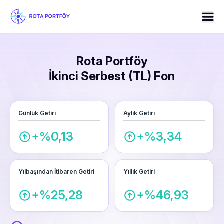
Rota Portföy
İkinci Serbest (TL) Fon
Günlük Getiri
Aylık Getiri
+%0,13
+%3,34
Yılbaşından İtibaren Getiri
Yıllık Getiri
+%25,28
+%46,93