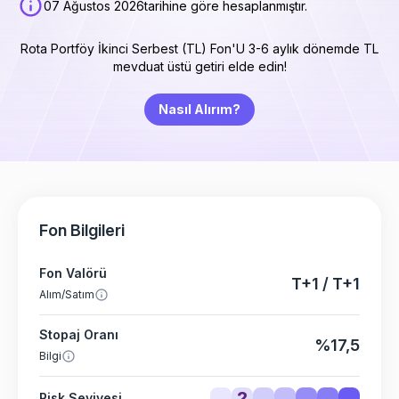
07 Ağustos 2026
tarihine göre hesaplanmıştır.
Rota Portföy İkinci Serbest (TL) Fon'U 3-6 aylık dönemde TL
mevduat üstü getiri elde edin!
Nasıl Alırım?
Fon Bilgileri
Fon Valörü
T+1 / T+1
Alım/Satım
Stopaj Oranı
%17,5
Bilgi
2
Risk Seviyesi