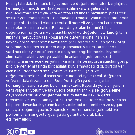
Bu sayfalardaki her türlü bilgi, yorum ve değerlendirmeler, karşılığında
herhangi bir maddi menfaat temin edilmeksizin, yatırımcıları
bilgilendirmek amacıyla Rota Portföy tarafından hazırlanmıştır. Hiçbir
şekilde yönlendirici nitelikte olmayan bu bilgiler yatırımcılar tarafından
danışmanlık faaliyeti olarak kabul edilmemeli ve yatırım kararlarına
esas olarak alınmamalıdır. Bu raporda yer alan her türlü bilgi,
değerlendirme, yorum ve istatistiki şekil ve değerler hazırlandığı tarih
itibarıyla mevcut piyasa koşulları ve güvenilirliğine inanılan
kaynaklardan derlenerek hazırlanmıştır. Raporda sunulan görüş, bilgi
ve veriler, yatırımcılara kendi oluşturacakları yatırım kararlarında
yardımcı olmayı hedeflemekte olup, herhangi bir menkul kıymetin
alım-satım teklifi ve/veya taahhüdü anlamına gelmemektedir.
Yatırımcıların verecekleri yatırım kararları ile bu raporda sunulan görüş,
bilgi ve veriler arasında bir bağlantı kurulamayacağı gibi, burada yer
alan bilgi, değerlendirme, yorum ve istatistiki şekil ve
değerlendirmelerin kullanımı sonucunda ortaya çıkacak doğrudan
ve/veya dolaylı zararlardan Rota Portföy’ün ya da çalışanlarının
herhangi bir sorumluluğu bulunmamaktadır. Raporda yer alan yorum
ve tavsiyeler, yorum ve tavsiyede bulunanların kişisel görüşlerine
dayanmaktadır. Bu görüşler mali durumunuz ile risk ve getiri
tercihlerinize uygun olmayabilir. Bu nedenle, sadece burada yer alan
bilgilere dayanılarak yatırım kararı verilmesi beklentilerinize uygun
sonuçlar doğurmayabilir. Geçmişteki performanslar gelecekteki
performansın bir göstergesi ya da garantisi olarak kabul
edilmemelidir.