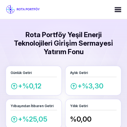
Rota Portföy Yeşil Enerji
Teknolojileri Gi̇ri̇şi̇m Sermayesi̇
Yatırım Fonu
Günlük Getiri
Aylık Getiri
+%0,12
+%3,30
Yılbaşından İtibaren Getiri
Yıllık Getiri
+%25,05
%0,00