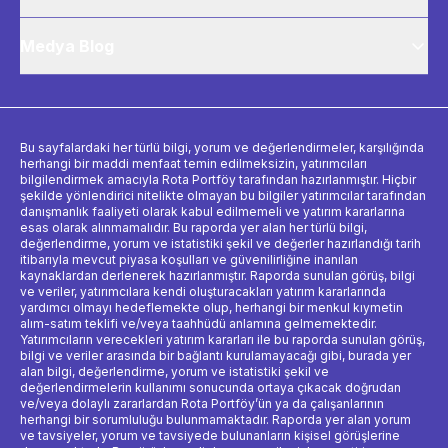
Medya Blog
Bu sayfalardaki her türlü bilgi, yorum ve değerlendirmeler, karşılığında
herhangi bir maddi menfaat temin edilmeksizin, yatırımcıları
bilgilendirmek amacıyla Rota Portföy tarafından hazırlanmıştır. Hiçbir
şekilde yönlendirici nitelikte olmayan bu bilgiler yatırımcılar tarafından
danışmanlık faaliyeti olarak kabul edilmemeli ve yatırım kararlarına
esas olarak alınmamalıdır. Bu raporda yer alan her türlü bilgi,
değerlendirme, yorum ve istatistiki şekil ve değerler hazırlandığı tarih
itibarıyla mevcut piyasa koşulları ve güvenilirliğine inanılan
kaynaklardan derlenerek hazırlanmıştır. Raporda sunulan görüş, bilgi
ve veriler, yatırımcılara kendi oluşturacakları yatırım kararlarında
yardımcı olmayı hedeflemekte olup, herhangi bir menkul kıymetin
alım-satım teklifi ve/veya taahhüdü anlamına gelmemektedir.
Yatırımcıların verecekleri yatırım kararları ile bu raporda sunulan görüş,
bilgi ve veriler arasında bir bağlantı kurulamayacağı gibi, burada yer
alan bilgi, değerlendirme, yorum ve istatistiki şekil ve
değerlendirmelerin kullanımı sonucunda ortaya çıkacak doğrudan
ve/veya dolaylı zararlardan Rota Portföy’ün ya da çalışanlarının
herhangi bir sorumluluğu bulunmamaktadır. Raporda yer alan yorum
ve tavsiyeler, yorum ve tavsiyede bulunanların kişisel görüşlerine