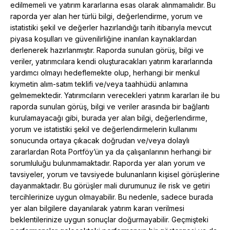
edilmemeli ve yatırım kararlarına esas olarak alınmamalıdır. Bu
raporda yer alan her türlü bilgi, değerlendirme, yorum ve
istatistiki şekil ve değerler hazırlandığı tarih itibarıyla mevcut
piyasa koşulları ve güvenilirliğine inanılan kaynaklardan
derlenerek hazırlanmıştır. Raporda sunulan görüş, bilgi ve
veriler, yatırımcılara kendi oluşturacakları yatırım kararlarında
yardımcı olmayı hedeflemekte olup, herhangi bir menkul
kıymetin alım-satım teklifi ve/veya taahhüdü anlamına
gelmemektedir. Yatırımcıların verecekleri yatırım kararları ile bu
raporda sunulan görüş, bilgi ve veriler arasında bir bağlantı
kurulamayacağı gibi, burada yer alan bilgi, değerlendirme,
yorum ve istatistiki şekil ve değerlendirmelerin kullanımı
sonucunda ortaya çıkacak doğrudan ve/veya dolaylı
zararlardan Rota Portföy’ün ya da çalışanlarının herhangi bir
sorumluluğu bulunmamaktadır. Raporda yer alan yorum ve
tavsiyeler, yorum ve tavsiyede bulunanların kişisel görüşlerine
dayanmaktadır. Bu görüşler mali durumunuz ile risk ve getiri
tercihlerinize uygun olmayabilir. Bu nedenle, sadece burada
yer alan bilgilere dayanılarak yatırım kararı verilmesi
beklentilerinize uygun sonuçlar doğurmayabilir. Geçmişteki