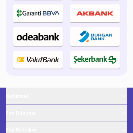
Kurumsal
Fon Dünyası
Fon Getirileri