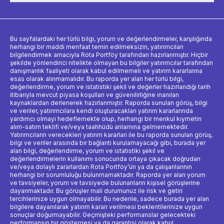
Bu sayfalardaki her türlü bilgi, yorum ve değerlendirmeler, karşılığında
herhangi bir maddi menfaat temin edilmeksizin, yatırımcıları
bilgilendirmek amacıyla Rota Portföy tarafından hazırlanmıştır. Hiçbir
şekilde yönlendirici nitelikte olmayan bu bilgiler yatırımcılar tarafından
danışmanlık faaliyeti olarak kabul edilmemeli ve yatırım kararlarına
esas olarak alınmamalıdır. Bu raporda yer alan her türlü bilgi,
değerlendirme, yorum ve istatistiki şekil ve değerler hazırlandığı tarih
itibarıyla mevcut piyasa koşulları ve güvenilirliğine inanılan
kaynaklardan derlenerek hazırlanmıştır. Raporda sunulan görüş, bilgi
ve veriler, yatırımcılara kendi oluşturacakları yatırım kararlarında
yardımcı olmayı hedeflemekte olup, herhangi bir menkul kıymetin
alım-satım teklifi ve/veya taahhüdü anlamına gelmemektedir.
Yatırımcıların verecekleri yatırım kararları ile bu raporda sunulan görüş,
bilgi ve veriler arasında bir bağlantı kurulamayacağı gibi, burada yer
alan bilgi, değerlendirme, yorum ve istatistiki şekil ve
değerlendirmelerin kullanımı sonucunda ortaya çıkacak doğrudan
ve/veya dolaylı zararlardan Rota Portföy’ün ya da çalışanlarının
herhangi bir sorumluluğu bulunmamaktadır. Raporda yer alan yorum
ve tavsiyeler, yorum ve tavsiyede bulunanların kişisel görüşlerine
dayanmaktadır. Bu görüşler mali durumunuz ile risk ve getiri
tercihlerinize uygun olmayabilir. Bu nedenle, sadece burada yer alan
bilgilere dayanılarak yatırım kararı verilmesi beklentilerinize uygun
sonuçlar doğurmayabilir. Geçmişteki performanslar gelecekteki
performansın bir göstergesi ya da garantisi olarak kabul