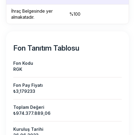
İhraç Belgesinde yer
%100
almakatadır.
Fon Tanıtım Tablosu
Fon Kodu
RGK
Fon Pay Fiyatı
₺3,179233
Toplam Değeri
₺974.377.889,06
Kuruluş Tarihi