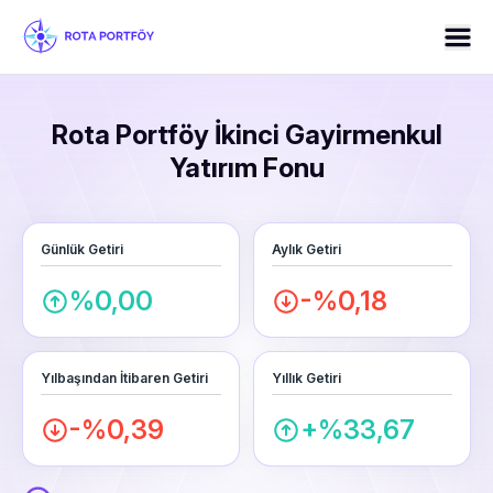
Rota Portföy İkinci Gayirmenkul
Yatırım Fonu
Günlük Getiri
Aylık Getiri
%0,00
-%0,18
Yılbaşından İtibaren Getiri
Yıllık Getiri
-%0,39
+%33,67