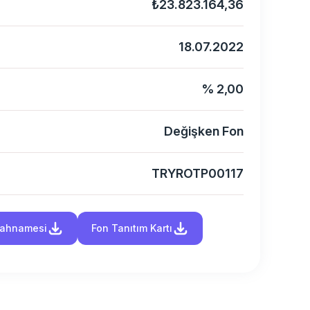
₺23.823.164,36
18.07.2022
% 2,00
Değişken Fon
TRYROTP00117
İzahnamesi
Fon Tanıtım Kartı