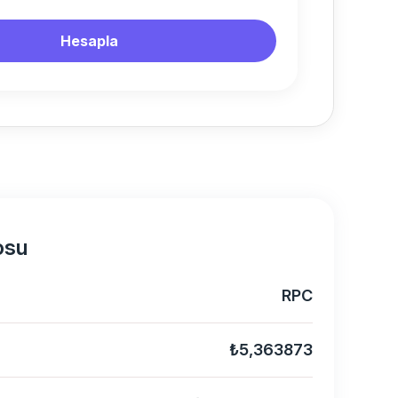
Hesapla
osu
RPC
₺5,363873