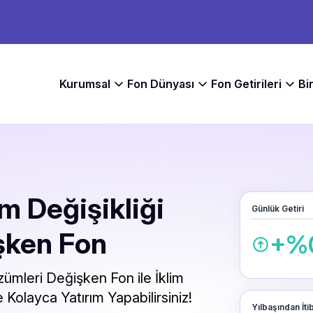
Kurumsal
Fon Dünyası
Fon Getirileri
Bi
im Değişikliği
Günlük Getiri
şken Fon
+%
zümleri Değişken Fon ile İklim
e Kolayca Yatırım Yapabilirsiniz!
Yılbaşından İti