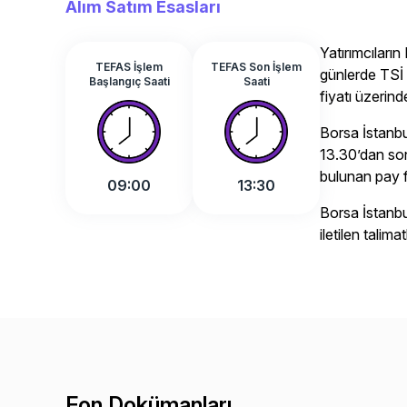
Alım Satım Esasları
Yatırımcılar
TEFAS İşlem
TEFAS Son İşlem
günlerde TSİ 
Başlangıç Saati
Saati
fiyatı üzerinde
Borsa İstanb
13.30’dan sonr
bulunan pay fi
09:00
13:30
Borsa İstanb
iletilen talim
Fon Dokümanları