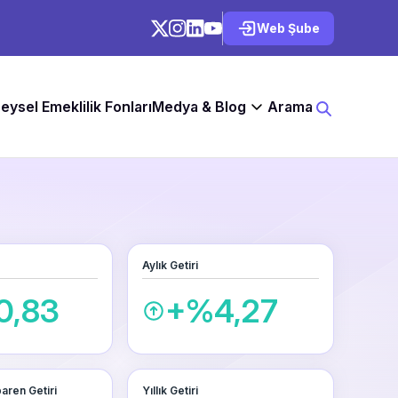
Web Şube
reysel Emeklilik Fonları
Medya & Blog
Arama
Aylık Getiri
0,83
+%4,27
baren Getiri
Yıllık Getiri