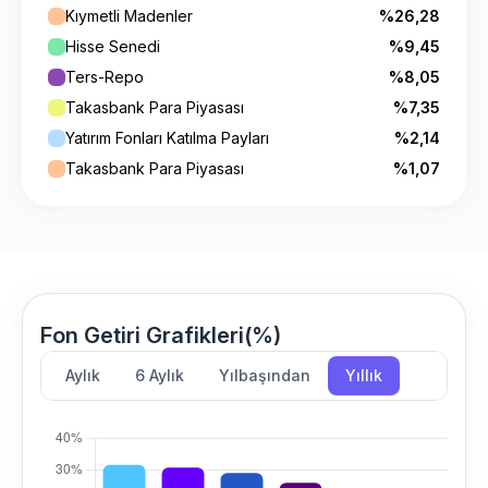
Kıymetli Madenler
%26,28
Hisse Senedi
%9,45
Ters-Repo
%8,05
Takasbank Para Piyasası
%7,35
Yatırım Fonları Katılma Payları
%2,14
Takasbank Para Piyasası
%1,07
Fon Getiri Grafikleri(%)
Aylık
6 Aylık
Yılbaşından
Yıllık