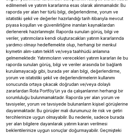
edilmemeli ve yatırım kararlarına esas olarak alınmamalıdır. Bu
raporda yer alan her türlü bilgi, değerlendirme, yorum ve
istatistiki şekil ve değerler hazırlandığı tarih itibarıyla mevcut
piyasa koşulları ve güvenilirliğine inanılan kaynaklardan
derlenerek hazırlanmıştır. Raporda sunulan görüş, bilgi ve
veriler, yatırımcılara kendi oluşturacakları yatırım kararlarında
yardımcı olmayı hedeflemekte olup, herhangi bir menkul
kıymetin alım-satım teklifi ve/veya taahhüdü anlamına
gelmemektedir. Yatırımcıların verecekleri yatırım kararları ile bu
raporda sunulan görüş, bilgi ve veriler arasında bir bağlantı
kurulamayacağı gibi, burada yer alan bilgi, değerlendirme,
yorum ve istatistiki şekil ve değerlendirmelerin kullanımı
sonucunda ortaya çıkacak doğrudan ve/veya dolaylı
zararlardan Rota Portföy’ün ya da çalışanlarının herhangi bir
sorumluluğu bulunmamaktadır. Raporda yer alan yorum ve
tavsiyeler, yorum ve tavsiyede bulunanların kişisel görüşlerine
dayanmaktadır. Bu görüşler mali durumunuz ile risk ve getiri
tercihlerinize uygun olmayabilir. Bu nedenle, sadece burada
yer alan bilgilere dayanılarak yatırım kararı verilmesi
beklentilerinize uygun sonuçlar doğurmayabilir. Geçmişteki