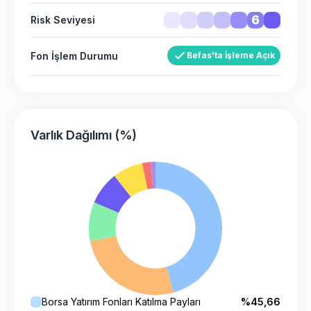
6
Risk Seviyesi
Fon İşlem Durumu
Befas'ta İşleme Açık
Varlık Dağılımı (%)
Borsa Yatırım Fonları Katılma Payları
%45,66