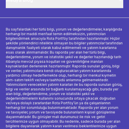
Medya Blog
Bu sayfalardaki her türlü bilgi, yorum ve değerlendirmeler, karşılığında
herhangi bir maddi menfaat temin edilmeksizin, yatırımcıları
bilgilendirmek amacıyla Rota Portföy tarafından hazırlanmıştır. Hiçbir
şekilde yönlendirici nitelikte olmayan bu bilgiler yatırımcılar tarafından
danışmanlık faaliyeti olarak kabul edilmemeli ve yatırım kararlarına
esas olarak alınmamalıdır. Bu raporda yer alan her türlü bilgi,
değerlendirme, yorum ve istatistiki şekil ve değerler hazırlandığı tarih
itibarıyla mevcut piyasa koşulları ve güvenilirliğine inanılan
kaynaklardan derlenerek hazırlanmıştır. Raporda sunulan görüş, bilgi
ve veriler, yatırımcılara kendi oluşturacakları yatırım kararlarında
yardımcı olmayı hedeflemekte olup, herhangi bir menkul kıymetin
alım-satım teklifi ve/veya taahhüdü anlamına gelmemektedir.
Yatırımcıların verecekleri yatırım kararları ile bu raporda sunulan görüş,
bilgi ve veriler arasında bir bağlantı kurulamayacağı gibi, burada yer
alan bilgi, değerlendirme, yorum ve istatistiki şekil ve
değerlendirmelerin kullanımı sonucunda ortaya çıkacak doğrudan
ve/veya dolaylı zararlardan Rota Portföy’ün ya da çalışanlarının
herhangi bir sorumluluğu bulunmamaktadır. Raporda yer alan yorum
ve tavsiyeler, yorum ve tavsiyede bulunanların kişisel görüşlerine
dayanmaktadır. Bu görüşler mali durumunuz ile risk ve getiri
tercihlerinize uygun olmayabilir. Bu nedenle, sadece burada yer alan
bilgilere dayanılarak yatırım kararı verilmesi beklentilerinize uygun