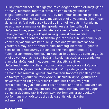
Bu sayfalardaki her türlü bilgi, yorum ve değerlendirmeler, karşılığında
herhangi bir maddi menfaat temin edilmeksizin, yatırımcıları
bilgilendirmek amacıyla Rota Portföy tarafından hazırlanmıştır. Hiçbir
şekilde yönlendirici nitelikte olmayan bu bilgiler yatırımcılar tarafından
danışmanlık faaliyeti olarak kabul edilmemeli ve yatırım kararlarına
esas olarak alınmamalıdır. Bu raporda yer alan her türlü bilgi,
değerlendirme, yorum ve istatistiki şekil ve değerler hazırlandığı tarih
itibarıyla mevcut piyasa koşulları ve güvenilirliğine inanılan
kaynaklardan derlenerek hazırlanmıştır. Raporda sunulan görüş, bilgi
ve veriler, yatırımcılara kendi oluşturacakları yatırım kararlarında
yardımcı olmayı hedeflemekte olup, herhangi bir menkul kıymetin
alım-satım teklifi ve/veya taahhüdü anlamına gelmemektedir.
Yatırımcıların verecekleri yatırım kararları ile bu raporda sunulan görüş,
bilgi ve veriler arasında bir bağlantı kurulamayacağı gibi, burada yer
alan bilgi, değerlendirme, yorum ve istatistiki şekil ve
değerlendirmelerin kullanımı sonucunda ortaya çıkacak doğrudan
ve/veya dolaylı zararlardan Rota Portföy’ün ya da çalışanlarının
herhangi bir sorumluluğu bulunmamaktadır. Raporda yer alan yorum
ve tavsiyeler, yorum ve tavsiyede bulunanların kişisel görüşlerine
dayanmaktadır. Bu görüşler mali durumunuz ile risk ve getiri
tercihlerinize uygun olmayabilir. Bu nedenle, sadece burada yer alan
bilgilere dayanılarak yatırım kararı verilmesi beklentilerinize uygun
sonuçlar doğurmayabilir. Geçmişteki performanslar gelecekteki
performansın bir göstergesi ya da garantisi olarak kabul
edilmemelidir.