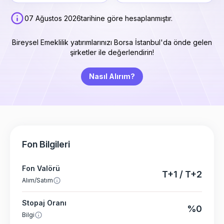
07 Ağustos 2026
tarihine göre hesaplanmıştır.
Bireysel Emeklilik yatırımlarınızı Borsa İstanbul'da önde gelen
şirketler ile değerlendirin!
Nasıl Alırım?
Fon Bilgileri
Fon Valörü
T+1 / T+2
Alım/Satım
Stopaj Oranı
%0
Bilgi