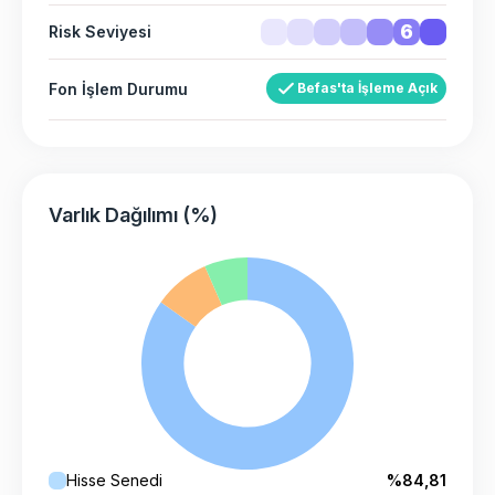
6
Risk Seviyesi
Fon İşlem Durumu
Befas'ta İşleme Açık
Varlık Dağılımı (%)
Hisse Senedi
%84,81