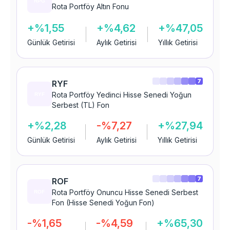
Rota Portföy Altın Fonu
+%1,55
+%4,62
+%47,05
Günlük Getirisi
Aylık Getirisi
Yıllık Getirisi
7
RYF
Rota Portföy Yedinci Hisse Senedi Yoğun
Serbest (TL) Fon
+%2,28
-%7,27
+%27,94
Günlük Getirisi
Aylık Getirisi
Yıllık Getirisi
7
ROF
Rota Portföy Onuncu Hisse Senedi Serbest
Fon (Hisse Senedi Yoğun Fon)
-%1,65
-%4,59
+%65,30