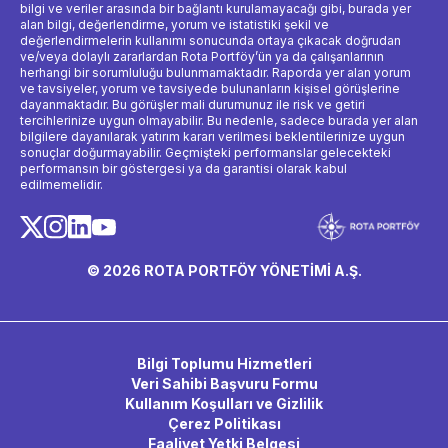
bilgi ve veriler arasında bir bağlantı kurulamayacağı gibi, burada yer
alan bilgi, değerlendirme, yorum ve istatistiki şekil ve
değerlendirmelerin kullanımı sonucunda ortaya çıkacak doğrudan
ve/veya dolaylı zararlardan Rota Portföy’ün ya da çalışanlarının
herhangi bir sorumluluğu bulunmamaktadır. Raporda yer alan yorum
ve tavsiyeler, yorum ve tavsiyede bulunanların kişisel görüşlerine
dayanmaktadır. Bu görüşler mali durumunuz ile risk ve getiri
tercihlerinize uygun olmayabilir. Bu nedenle, sadece burada yer alan
bilgilere dayanılarak yatırım kararı verilmesi beklentilerinize uygun
sonuçlar doğurmayabilir. Geçmişteki performanslar gelecekteki
performansın bir göstergesi ya da garantisi olarak kabul
edilmemelidir.
© 2026 ROTA PORTFÖY YÖNETİMİ A.Ş.
Bilgi Toplumu Hizmetleri
Veri Sahibi Başvuru Formu
Kullanım Koşulları ve Gizlilik
Çerez Politikası
Faaliyet Yetki Belgesi