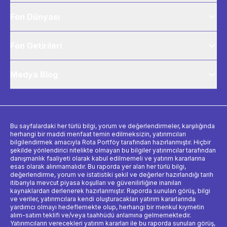
Fon Dünyası
Fon Getirileri
Medya Blog
Bu sayfalardaki her türlü bilgi, yorum ve değerlendirmeler, karşılığında
herhangi bir maddi menfaat temin edilmeksizin, yatırımcıları
bilgilendirmek amacıyla Rota Portföy tarafından hazırlanmıştır. Hiçbir
şekilde yönlendirici nitelikte olmayan bu bilgiler yatırımcılar tarafından
danışmanlık faaliyeti olarak kabul edilmemeli ve yatırım kararlarına
esas olarak alınmamalıdır. Bu raporda yer alan her türlü bilgi,
değerlendirme, yorum ve istatistiki şekil ve değerler hazırlandığı tarih
itibarıyla mevcut piyasa koşulları ve güvenilirliğine inanılan
kaynaklardan derlenerek hazırlanmıştır. Raporda sunulan görüş, bilgi
ve veriler, yatırımcılara kendi oluşturacakları yatırım kararlarında
yardımcı olmayı hedeflemekte olup, herhangi bir menkul kıymetin
alım-satım teklifi ve/veya taahhüdü anlamına gelmemektedir.
Yatırımcıların verecekleri yatırım kararları ile bu raporda sunulan görüş,