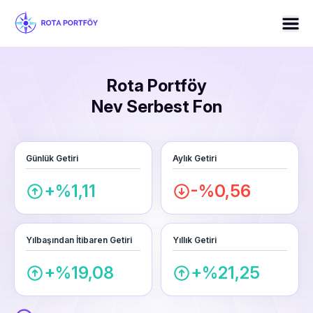
Rota Portföy
Nev Serbest Fon
Günlük Getiri
Aylık Getiri
+%1,11
-%0,56
Yılbaşından İtibaren Getiri
Yıllık Getiri
+%19,08
+%21,25