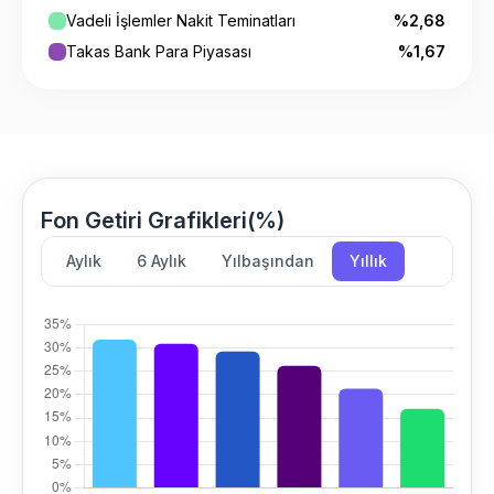
Vadeli İşlemler Nakit Teminatları
%2,68
Takas Bank Para Piyasası
%1,67
Fon Getiri Grafikleri(%)
Aylık
6 Aylık
Yılbaşından
Yıllık