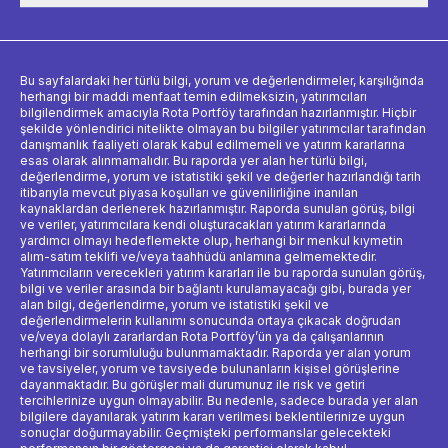
Bu sayfalardaki her türlü bilgi, yorum ve değerlendirmeler, karşılığında
herhangi bir maddi menfaat temin edilmeksizin, yatırımcıları
bilgilendirmek amacıyla Rota Portföy tarafından hazırlanmıştır. Hiçbir
şekilde yönlendirici nitelikte olmayan bu bilgiler yatırımcılar tarafından
danışmanlık faaliyeti olarak kabul edilmemeli ve yatırım kararlarına
esas olarak alınmamalıdır. Bu raporda yer alan her türlü bilgi,
değerlendirme, yorum ve istatistiki şekil ve değerler hazırlandığı tarih
itibarıyla mevcut piyasa koşulları ve güvenilirliğine inanılan
kaynaklardan derlenerek hazırlanmıştır. Raporda sunulan görüş, bilgi
ve veriler, yatırımcılara kendi oluşturacakları yatırım kararlarında
yardımcı olmayı hedeflemekte olup, herhangi bir menkul kıymetin
alım-satım teklifi ve/veya taahhüdü anlamına gelmemektedir.
Yatırımcıların verecekleri yatırım kararları ile bu raporda sunulan görüş,
bilgi ve veriler arasında bir bağlantı kurulamayacağı gibi, burada yer
alan bilgi, değerlendirme, yorum ve istatistiki şekil ve
değerlendirmelerin kullanımı sonucunda ortaya çıkacak doğrudan
ve/veya dolaylı zararlardan Rota Portföy’ün ya da çalışanlarının
herhangi bir sorumluluğu bulunmamaktadır. Raporda yer alan yorum
ve tavsiyeler, yorum ve tavsiyede bulunanların kişisel görüşlerine
dayanmaktadır. Bu görüşler mali durumunuz ile risk ve getiri
tercihlerinize uygun olmayabilir. Bu nedenle, sadece burada yer alan
bilgilere dayanılarak yatırım kararı verilmesi beklentilerinize uygun
sonuçlar doğurmayabilir. Geçmişteki performanslar gelecekteki