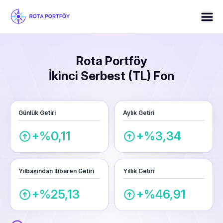
Rota Portföy
İkinci Serbest (TL) Fon
Günlük Getiri
Aylık Getiri
+%0,11
+%3,34
Yılbaşından İtibaren Getiri
Yıllık Getiri
+%25,13
+%46,91