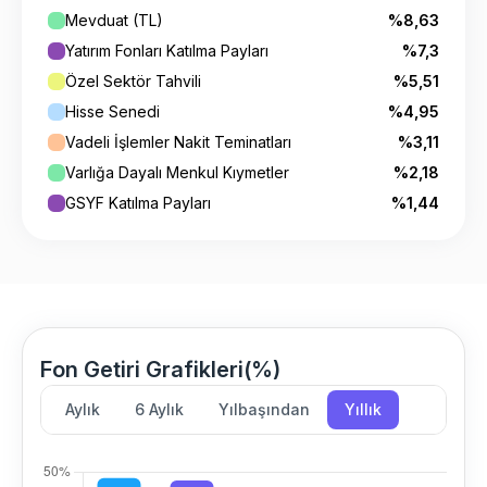
Mevduat (TL)
%8,63
Yatırım Fonları Katılma Payları
%7,3
Özel Sektör Tahvili
%5,51
Hisse Senedi
%4,95
Vadeli İşlemler Nakit Teminatları
%3,11
Varlığa Dayalı Menkul Kıymetler
%2,18
GSYF Katılma Payları
%1,44
Fon Getiri Grafikleri(%)
Aylık
6 Aylık
Yılbaşından
Yıllık