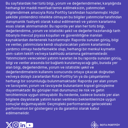
Bu sayfalardaki her türlü bilgi, yorum ve değerlendirmeler, karşılığında
herhangi bir maddi menfaat temin edilmeksizin, yatırımcıları
bilgilendirmek amacıyla Rota Portföy tarafından hazırlanmıştır. Hiçbir
şekilde yönlendirici nitelikte olmayan bu bilgiler yatırımcılar tarafından
danışmanlık faaliyeti olarak kabul edilmemeli ve yatırım kararlarına
esas olarak alınmamalıdır. Bu raporda yer alan her türlü bilgi,
değerlendirme, yorum ve istatistiki şekil ve değerler hazırlandığı tarih
itibarıyla mevcut piyasa koşulları ve güvenilirliğine inanılan
kaynaklardan derlenerek hazırlanmıştır. Raporda sunulan görüş, bilgi
ve veriler, yatırımcılara kendi oluşturacakları yatırım kararlarında
yardımcı olmayı hedeflemekte olup, herhangi bir menkul kıymetin
alım-satım teklifi ve/veya taahhüdü anlamına gelmemektedir.
Yatırımcıların verecekleri yatırım kararları ile bu raporda sunulan görüş,
bilgi ve veriler arasında bir bağlantı kurulamayacağı gibi, burada yer
alan bilgi, değerlendirme, yorum ve istatistiki şekil ve
değerlendirmelerin kullanımı sonucunda ortaya çıkacak doğrudan
ve/veya dolaylı zararlardan Rota Portföy’ün ya da çalışanlarının
herhangi bir sorumluluğu bulunmamaktadır. Raporda yer alan yorum
ve tavsiyeler, yorum ve tavsiyede bulunanların kişisel görüşlerine
dayanmaktadır. Bu görüşler mali durumunuz ile risk ve getiri
tercihlerinize uygun olmayabilir. Bu nedenle, sadece burada yer alan
bilgilere dayanılarak yatırım kararı verilmesi beklentilerinize uygun
sonuçlar doğurmayabilir. Geçmişteki performanslar gelecekteki
performansın bir göstergesi ya da garantisi olarak kabul
edilmemelidir.