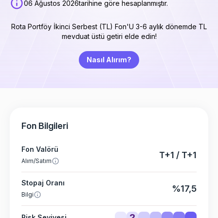
06 Ağustos 2026
tarihine göre hesaplanmıştır.
Rota Portföy İkinci Serbest (TL) Fon'U 3-6 aylık dönemde TL
mevduat üstü getiri elde edin!
Nasıl Alırım?
Fon Bilgileri
Fon Valörü
T+1 / T+1
Alım/Satım
Stopaj Oranı
%17,5
Bilgi
2
Risk Seviyesi