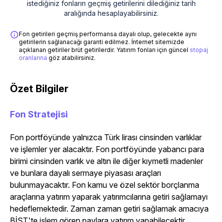
istediğiniz fonların geçmiş getirilerini dilediğiniz tarih
aralığında hesaplayabilirsiniz.
Fon getirileri geçmiş performansa dayalı olup, gelecekte aynı
getirilerin sağlanacağı garanti edilmez. İnternet sitemizde
açıklanan getiriler brüt getirilerdir. Yatırım fonları için güncel
stopaj
oranlarına
göz atabilirsiniz.
Özet Bilgiler
Fon Stratejisi
Fon portföyünde yalnızca Türk lirası cinsinden varlıklar
ve işlemler yer alacaktır. Fon portföyünde yabancı para
birimi cinsinden varlık ve altın ile diğer kıymetli madenler
ve bunlara dayalı sermaye piyasası araçları
bulunmayacaktır. Fon kamu ve özel sektör borçlanma
araçlarına yatırım yaparak yatırımcılarına getiri sağlamayı
hedeflemektedir. Zaman zaman getiri sağlamak amacıya
BİST'te işlem gören paylara yatırım yapabilecektir.