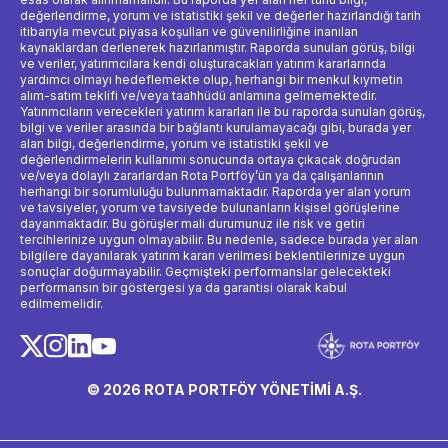
değerlendirme, yorum ve istatistiki şekil ve değerler hazırlandığı tarih
itibarıyla mevcut piyasa koşulları ve güvenilirliğine inanılan
kaynaklardan derlenerek hazırlanmıştır. Raporda sunulan görüş, bilgi
ve veriler, yatırımcılara kendi oluşturacakları yatırım kararlarında
yardımcı olmayı hedeflemekte olup, herhangi bir menkul kıymetin
alım-satım teklifi ve/veya taahhüdü anlamına gelmemektedir.
Yatırımcıların verecekleri yatırım kararları ile bu raporda sunulan görüş,
bilgi ve veriler arasında bir bağlantı kurulamayacağı gibi, burada yer
alan bilgi, değerlendirme, yorum ve istatistiki şekil ve
değerlendirmelerin kullanımı sonucunda ortaya çıkacak doğrudan
ve/veya dolaylı zararlardan Rota Portföy’ün ya da çalışanlarının
herhangi bir sorumluluğu bulunmamaktadır. Raporda yer alan yorum
ve tavsiyeler, yorum ve tavsiyede bulunanların kişisel görüşlerine
dayanmaktadır. Bu görüşler mali durumunuz ile risk ve getiri
tercihlerinize uygun olmayabilir. Bu nedenle, sadece burada yer alan
bilgilere dayanılarak yatırım kararı verilmesi beklentilerinize uygun
sonuçlar doğurmayabilir. Geçmişteki performanslar gelecekteki
performansın bir göstergesi ya da garantisi olarak kabul
edilmemelidir.
© 2026 ROTA PORTFÖY YÖNETİMİ A.Ş.