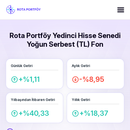
Rota Portföy Yedinci Hisse Senedi
Yoğun Serbest (TL) Fon
Günlük Getiri
Aylık Getiri
+%1,11
-%8,95
Yılbaşından İtibaren Getiri
Yıllık Getiri
+%40,33
+%18,37