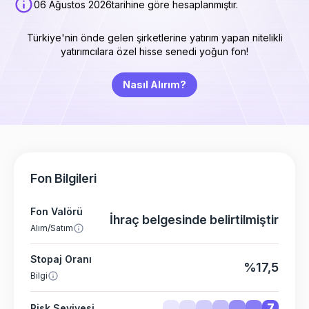
06 Ağustos 2026
tarihine göre hesaplanmıştır.
Türkiye'nin önde gelen şirketlerine yatırım yapan nitelikli
yatırımcılara özel hisse senedi yoğun fon!
Nasıl Alırım?
Fon Bilgileri
Fon Valörü
İhraç belgesinde belirtilmiştir
Alım/Satım
Stopaj Oranı
%17,5
Bilgi
7
Risk Seviyesi