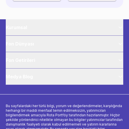
Kurumsal
Fon Dünyası
Fon Getirileri
Medya Blog
Bu sayfalardaki her türlü bilgi, yorum ve değerlendirmeler, karşılığında
herhangi bir maddi menfaat temin edilmeksizin, yatırımcıları
bilgilendirmek amacıyla Rota Portföy tarafından hazırlanmıştır. Hiçbir
şekilde yönlendirici nitelikte olmayan bu bilgiler yatırımcılar tarafından
danışmanlık faaliyeti olarak kabul edilmemeli ve yatırım kararlarına
esas olarak alınmamalıdır. Bu raporda yer alan her türlü bilgi,