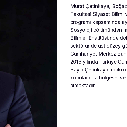
Murat Çetinkaya, Boğaziçi
Fakültesi Siyaset Bilimi v
programı kapsamında ayn
Sosyoloji bölümünden me
Bilimler Enstitüsünde do
sektöründe üst düzey gö
Cumhuriyet Merkez Banka
2016 yılında Türkiye Cu
Sayın Çetinkaya, makro e
konularında bölgesel ve 
almaktadır.