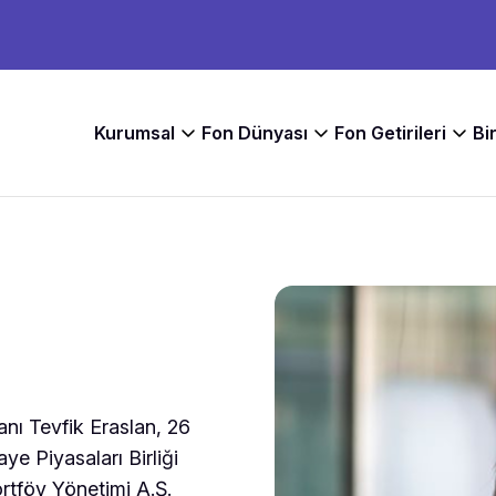
Kurumsal
Fon Dünyası
Fon Getirileri
Bi
nı Tevfik Eraslan, 26
ye Piyasaları Birliği
rtföy Yönetimi A.Ş.