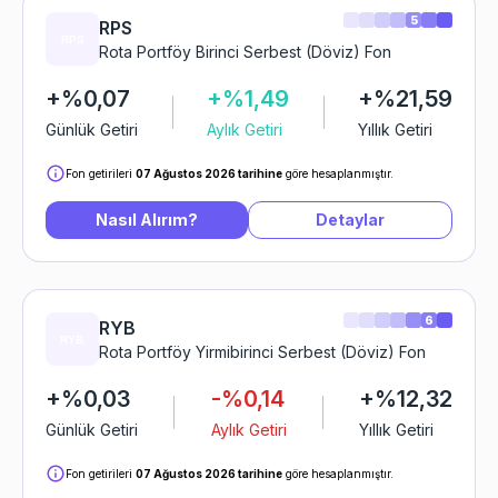
5
RPS
Rota Portföy Birinci Serbest (Döviz) Fon
+%0,07
+%1,49
+%21,59
Günlük Getiri
Aylık Getiri
Yıllık Getiri
Fon getirileri
07 Ağustos 2026 tarihine
göre hesaplanmıştır.
Nasıl Alırım?
Detaylar
6
RYB
Rota Portföy Yirmibirinci Serbest (Döviz) Fon
+%0,03
-%0,14
+%12,32
Günlük Getiri
Aylık Getiri
Yıllık Getiri
Fon getirileri
07 Ağustos 2026 tarihine
göre hesaplanmıştır.