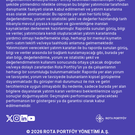
şekilde yönlendirici nitelikte olmayan bu bilgiler yatırımcılar tarafından
danışmanlık faaliyeti olarak kabul edilmemeli ve yatırım kararlarına
esas olarak alınmamalıdır. Bu raporda yer alan her türlü bilgi,
değerlendirme, yorum ve istatistiki şekil ve değerler hazırlandığı tarih
itibarıyla mevcut piyasa koşulları ve güvenilirliğine inanılan
kaynaklardan derlenerek hazırlanmıştır. Raporda sunulan görüş, bilgi
ve veriler, yatırımcılara kendi oluşturacakları yatırım kararlarında
yardımcı olmayı hedeflemekte olup, herhangi bir menkul kıymetin
alım-satım teklifi ve/veya taahhüdü anlamına gelmemektedir.
Yatırımcıların verecekleri yatırım kararları ile bu raporda sunulan görüş,
bilgi ve veriler arasında bir bağlantı kurulamayacağı gibi, burada yer
alan bilgi, değerlendirme, yorum ve istatistiki şekil ve
değerlendirmelerin kullanımı sonucunda ortaya çıkacak doğrudan
ve/veya dolaylı zararlardan Rota Portföy’ün ya da çalışanlarının
herhangi bir sorumluluğu bulunmamaktadır. Raporda yer alan yorum
ve tavsiyeler, yorum ve tavsiyede bulunanların kişisel görüşlerine
dayanmaktadır. Bu görüşler mali durumunuz ile risk ve getiri
tercihlerinize uygun olmayabilir. Bu nedenle, sadece burada yer alan
bilgilere dayanılarak yatırım kararı verilmesi beklentilerinize uygun
sonuçlar doğurmayabilir. Geçmişteki performanslar gelecekteki
performansın bir göstergesi ya da garantisi olarak kabul
edilmemelidir.
© 2026 ROTA PORTFÖY YÖNETİMİ A.Ş.