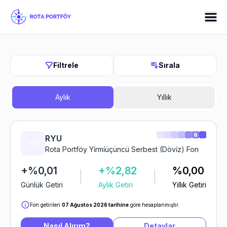
Filtrele
Sırala
Aylık
Yıllık
6
RYU
Rota Portföy Yi̇rmi̇üçüncü Serbest (Dövi̇z) Fon
+%0,01
+%2,82
%0,00
Günlük Getiri
Aylık Getiri
Yıllık Getiri
Fon getirileri
07 Ağustos 2026 tarihine
göre hesaplanmıştır.
Nasıl Alırım?
Detaylar