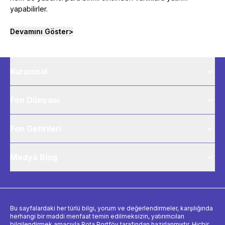
yapabilirler.
Devamını Göster
>
Kurumsal
Fon Dünyası
Fon Getirileri
Medya Blog
Bu sayfalardaki her türlü bilgi, yorum ve değerlendirmeler, karşılığında
herhangi bir maddi menfaat temin edilmeksizin, yatırımcıları
bilgilendirmek amacıyla Rota Portföy tarafından hazırlanmıştır. Hiçbir