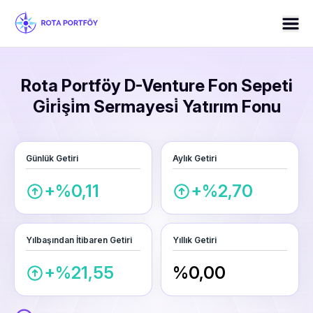
Rota Portföy D-Venture Fon Sepeti
Gi̇ri̇şi̇m Sermayesi̇ Yatırım Fonu
Günlük Getiri
Aylık Getiri
+%0,11
+%2,70
Yılbaşından İtibaren Getiri
Yıllık Getiri
+%21,55
%0,00