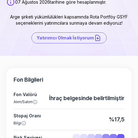
07 Ağustos 2026
tarihine göre hesaplanmıştır.
Arge şirketi yükümlülükleri kapsamında Rota Portföy GSYF
seçeneklerini yatırımcılara sunmaya devam ediyoruz!
Yatırımcı Olmak İstiyorum
Fon Bilgileri
Fon Valörü
İhraç belgesinde belirtilmiştir
Alım/Satım
Stopaj Oranı
%17,5
Bilgi
Risk Seviyesi