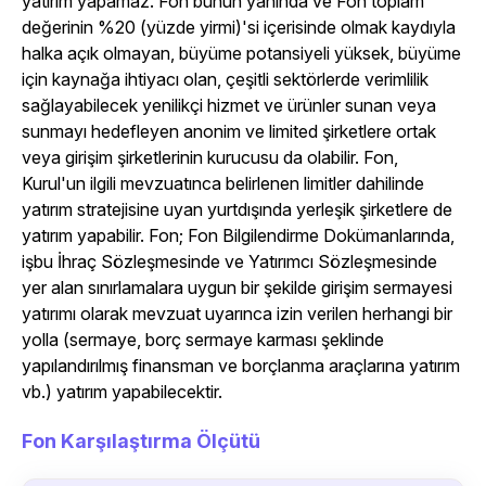
yatırım yapamaz. Fon bunun yanında ve Fon toplam
değerinin %20 (yüzde yirmi)'si içerisinde olmak kaydıyla
halka açık olmayan, büyüme potansiyeli yüksek, büyüme
için kaynağa ihtiyacı olan, çeşitli sektörlerde verimlilik
sağlayabilecek yenilikçi hizmet ve ürünler sunan veya
sunmayı hedefleyen anonim ve limited şirketlere ortak
veya girişim şirketlerinin kurucusu da olabilir. Fon,
Kurul'un ilgili mevzuatınca belirlenen limitler dahilinde
yatırım stratejisine uyan yurtdışında yerleşik şirketlere de
yatırım yapabilir. Fon; Fon Bilgilendirme Dokümanlarında,
işbu İhraç Sözleşmesinde ve Yatırımcı Sözleşmesinde
yer alan sınırlamalara uygun bir şekilde girişim sermayesi
yatırımı olarak mevzuat uyarınca izin verilen herhangi bir
yolla (sermaye, borç sermaye karması şeklinde
yapılandırılmış finansman ve borçlanma araçlarına yatırım
vb.) yatırım yapabilecektir.
Fon Karşılaştırma Ölçütü