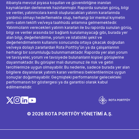
itibarıyla mevcut piyasa koşulları ve güvenilirliğine inanılan
kaynaklardan derlenerek hazırlanmıştır. Raporda sunulan görüş, bilgi
ve veriler, yatırımcılara kendi oluşturacakları yatırım kararlarında
yardımcı olmayı hedeflemekte olup, herhangi bir menkul kıymetin
alım-satım teklifi ve/veya taahhüdü anlamına gelmemektedir.
Yatırımcıların verecekleri yatırım kararları ile bu raporda sunulan görüş,
bilgi ve veriler arasında bir bağlantı kurulamayacağı gibi, burada yer
alan bilgi, değerlendirme, yorum ve istatistiki şekil ve
değerlendirmelerin kullanımı sonucunda ortaya çıkacak doğrudan
ve/veya dolaylı zararlardan Rota Portföy’ün ya da çalışanlarının
herhangi bir sorumluluğu bulunmamaktadır. Raporda yer alan yorum
ve tavsiyeler, yorum ve tavsiyede bulunanların kişisel görüşlerine
dayanmaktadır. Bu görüşler mali durumunuz ile risk ve getiri
tercihlerinize uygun olmayabilir. Bu nedenle, sadece burada yer alan
bilgilere dayanılarak yatırım kararı verilmesi beklentilerinize uygun
sonuçlar doğurmayabilir. Geçmişteki performanslar gelecekteki
performansın bir göstergesi ya da garantisi olarak kabul
edilmemelidir.
© 2026 ROTA PORTFÖY YÖNETİMİ A.Ş.