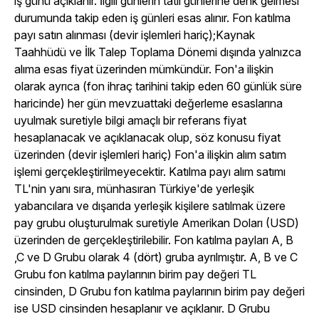
iş günü açıklanır. İlgili günlerin tatil günlerine denk gelmesi
durumunda takip eden iş günleri esas alınır. Fon katılma
payı satın alınması (devir işlemleri hariç);Kaynak
Taahhüdü ve İlk Talep Toplama Dönemi dışında yalnızca
alıma esas fiyat üzerinden mümkündür. Fon'a ilişkin
olarak ayrıca (fon ihraç tarihini takip eden 60 günlük süre
haricinde) her gün mevzuattaki değerleme esaslarına
uyulmak suretiyle bilgi amaçlı bir referans fiyat
hesaplanacak ve açıklanacak olup, söz konusu fiyat
üzerinden (devir işlemleri hariç) Fon'a ilişkin alım satım
işlemi gerçekleştirilmeyecektir. Katılma payı alım satımı
TL'nin yanı sıra, münhasıran Türkiye'de yerleşik
yabancılara ve dışarıda yerleşik kişilere satılmak üzere
pay grubu oluşturulmak suretiyle Amerikan Doları (USD)
üzerinden de gerçekleştirilebilir. Fon katılma payları A, B
,C ve D Grubu olarak 4 (dört) gruba ayrılmıştır. A, B ve C
Grubu fon katılma paylarının birim pay değeri TL
cinsinden, D Grubu fon katılma paylarının birim pay değeri
ise USD cinsinden hesaplanır ve açıklanır. D Grubu