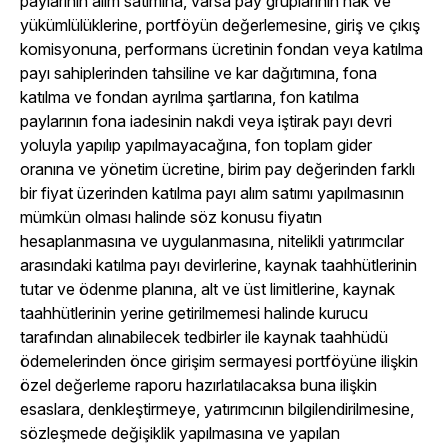
paylarının alım satımına, varsa pay gruplarının hak ve
yükümlülüklerine, portföyün değerlemesine, giriş ve çıkış
komisyonuna, performans ücretinin fondan veya katılma
payı sahiplerinden tahsiline ve kar dağıtımına, fona
katılma ve fondan ayrılma şartlarına, fon katılma
paylarının fona iadesinin nakdi veya iştirak payı devri
yoluyla yapılıp yapılmayacağına, fon toplam gider
oranına ve yönetim ücretine, birim pay değerinden farklı
bir fiyat üzerinden katılma payı alım satımı yapılmasının
mümkün olması halinde söz konusu fiyatın
hesaplanmasına ve uygulanmasına, nitelikli yatırımcılar
arasındaki katılma payı devirlerine, kaynak taahhütlerinin
tutar ve ödenme planına, alt ve üst limitlerine, kaynak
taahhütlerinin yerine getirilmemesi halinde kurucu
tarafından alınabilecek tedbirler ile kaynak taahhüdü
ödemelerinden önce girişim sermayesi portföyüne ilişkin
özel değerleme raporu hazırlatılacaksa buna ilişkin
esaslara, denkleştirmeye, yatırımcının bilgilendirilmesine,
sözleşmede değişiklik yapılmasına ve yapılan