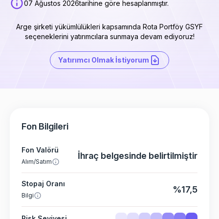
07 Ağustos 2026
tarihine göre hesaplanmıştır.
Arge şirketi yükümlülükleri kapsamında Rota Portföy GSYF
seçeneklerini yatırımcılara sunmaya devam ediyoruz!
Yatırımcı Olmak İstiyorum
Fon Bilgileri
Fon Valörü
İhraç belgesinde belirtilmiştir
Alım/Satım
Stopaj Oranı
%17,5
Bilgi
Risk Seviyesi