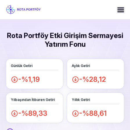
Rota Portföy Etki Girişim Sermayesi
Yatırım Fonu
Günlük Getiri
Aylık Getiri
-%1,19
-%28,12
Yılbaşından İtibaren Getiri
Yıllık Getiri
-%89,33
-%88,61