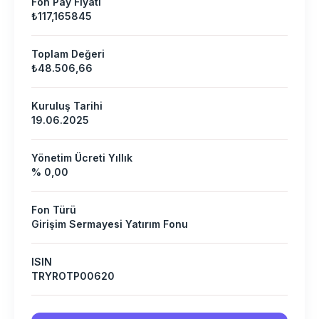
Fon Pay Fiyatı
₺117,165845
Toplam Değeri
₺48.506,66
Kuruluş Tarihi
19.06.2025
Yönetim Ücreti Yıllık
% 0,00
Fon Türü
Girişim Sermayesi Yatırım Fonu
ISIN
TRYROTP00620