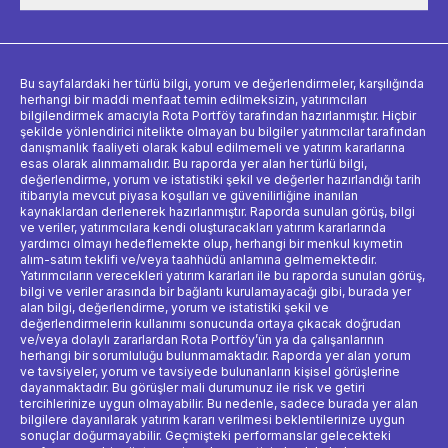
Bu sayfalardaki her türlü bilgi, yorum ve değerlendirmeler, karşılığında
herhangi bir maddi menfaat temin edilmeksizin, yatırımcıları
bilgilendirmek amacıyla Rota Portföy tarafından hazırlanmıştır. Hiçbir
şekilde yönlendirici nitelikte olmayan bu bilgiler yatırımcılar tarafından
danışmanlık faaliyeti olarak kabul edilmemeli ve yatırım kararlarına
esas olarak alınmamalıdır. Bu raporda yer alan her türlü bilgi,
değerlendirme, yorum ve istatistiki şekil ve değerler hazırlandığı tarih
itibarıyla mevcut piyasa koşulları ve güvenilirliğine inanılan
kaynaklardan derlenerek hazırlanmıştır. Raporda sunulan görüş, bilgi
ve veriler, yatırımcılara kendi oluşturacakları yatırım kararlarında
yardımcı olmayı hedeflemekte olup, herhangi bir menkul kıymetin
alım-satım teklifi ve/veya taahhüdü anlamına gelmemektedir.
Yatırımcıların verecekleri yatırım kararları ile bu raporda sunulan görüş,
bilgi ve veriler arasında bir bağlantı kurulamayacağı gibi, burada yer
alan bilgi, değerlendirme, yorum ve istatistiki şekil ve
değerlendirmelerin kullanımı sonucunda ortaya çıkacak doğrudan
ve/veya dolaylı zararlardan Rota Portföy’ün ya da çalışanlarının
herhangi bir sorumluluğu bulunmamaktadır. Raporda yer alan yorum
ve tavsiyeler, yorum ve tavsiyede bulunanların kişisel görüşlerine
dayanmaktadır. Bu görüşler mali durumunuz ile risk ve getiri
tercihlerinize uygun olmayabilir. Bu nedenle, sadece burada yer alan
bilgilere dayanılarak yatırım kararı verilmesi beklentilerinize uygun
sonuçlar doğurmayabilir. Geçmişteki performanslar gelecekteki