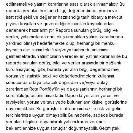
edilmemeli ve yatırım kararlarına esas olarak alınmamalıdır. Bu
raporda yer alan her türlü bilgi, değerlendirme, yorum ve
istatistiki şekil ve değerler hazırlandığı tarih itibarıyla mevcut
piyasa koşulları ve güvenilirliğine inanılan kaynaklardan
derlenerek hazırlanmıştır. Raporda sunulan görüş, bilgi ve
veriler, yatırımcılara kendi oluşturacakları yatırım kararlarında
yardımcı olmayı hedeflemekte olup, herhangi bir menkul
kıymetin alım-satım teklifi ve/veya taahhüdü anlamına
gelmemektedir. Yatırımcıların verecekleri yatırım kararları ile bu
raporda sunulan görüş, bilgi ve veriler arasında bir bağlantı
kurulamayacağı gibi, burada yer alan bilgi, değerlendirme,
yorum ve istatistiki şekil ve değerlendirmelerin kullanımı
sonucunda ortaya çıkacak doğrudan ve/veya dolaylı
zararlardan Rota Portföy’ün ya da çalışanlarının herhangi bir
sorumluluğu bulunmamaktadır. Raporda yer alan yorum ve
tavsiyeler, yorum ve tavsiyede bulunanların kişisel görüşlerine
dayanmaktadır. Bu görüşler mali durumunuz ile risk ve getiri
tercihlerinize uygun olmayabilir. Bu nedenle, sadece burada
yer alan bilgilere dayanılarak yatırım kararı verilmesi
beklentilerinize uygun sonuçlar doğurmayabilir. Geçmişteki