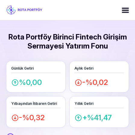
Rota Portföy Birinci Fintech Girişim
Sermayesi Yatırım Fonu
Günlük Getiri
Aylık Getiri
%0,00
-%0,02
Yılbaşından İtibaren Getiri
Yıllık Getiri
-%0,32
+%41,47