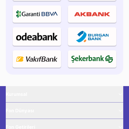
Kurumsal
Fon Dünyası
Fon Getirileri