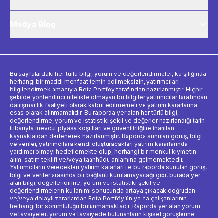
Medya Blog
Bu sayfalardaki her türlü bilgi, yorum ve değerlendirmeler, karşılığında
herhangi bir maddi menfaat temin edilmeksizin, yatırımcıları
bilgilendirmek amacıyla Rota Portföy tarafından hazırlanmıştır. Hiçbir
şekilde yönlendirici nitelikte olmayan bu bilgiler yatırımcılar tarafından
danışmanlık faaliyeti olarak kabul edilmemeli ve yatırım kararlarına
esas olarak alınmamalıdır. Bu raporda yer alan her türlü bilgi,
değerlendirme, yorum ve istatistiki şekil ve değerler hazırlandığı tarih
itibarıyla mevcut piyasa koşulları ve güvenilirliğine inanılan
kaynaklardan derlenerek hazırlanmıştır. Raporda sunulan görüş, bilgi
ve veriler, yatırımcılara kendi oluşturacakları yatırım kararlarında
yardımcı olmayı hedeflemekte olup, herhangi bir menkul kıymetin
alım-satım teklifi ve/veya taahhüdü anlamına gelmemektedir.
Yatırımcıların verecekleri yatırım kararları ile bu raporda sunulan görüş,
bilgi ve veriler arasında bir bağlantı kurulamayacağı gibi, burada yer
alan bilgi, değerlendirme, yorum ve istatistiki şekil ve
değerlendirmelerin kullanımı sonucunda ortaya çıkacak doğrudan
ve/veya dolaylı zararlardan Rota Portföy’ün ya da çalışanlarının
herhangi bir sorumluluğu bulunmamaktadır. Raporda yer alan yorum
ve tavsiyeler, yorum ve tavsiyede bulunanların kişisel görüşlerine