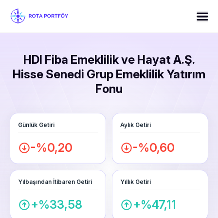
HDI Fiba Emeklilik ve Hayat A.Ş.
Hisse Senedi Grup Emeklilik Yatırım
Fonu
Günlük Getiri
Aylık Getiri
-%0,20
-%0,60
Yılbaşından İtibaren Getiri
Yıllık Getiri
+%33,58
+%47,11