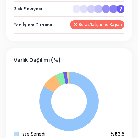
7
Risk Seviyesi
Fon İşlem Durumu
Befas'ta İşleme Kapalı
Varlık Dağılımı (%)
Hisse Senedi
%83,5