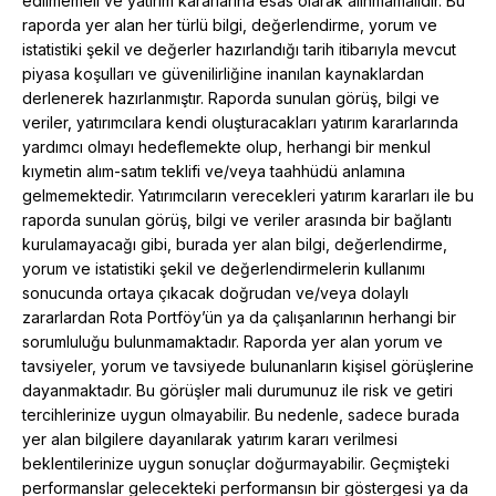
edilmemeli ve yatırım kararlarına esas olarak alınmamalıdır. Bu
raporda yer alan her türlü bilgi, değerlendirme, yorum ve
istatistiki şekil ve değerler hazırlandığı tarih itibarıyla mevcut
piyasa koşulları ve güvenilirliğine inanılan kaynaklardan
derlenerek hazırlanmıştır. Raporda sunulan görüş, bilgi ve
veriler, yatırımcılara kendi oluşturacakları yatırım kararlarında
yardımcı olmayı hedeflemekte olup, herhangi bir menkul
kıymetin alım-satım teklifi ve/veya taahhüdü anlamına
gelmemektedir. Yatırımcıların verecekleri yatırım kararları ile bu
raporda sunulan görüş, bilgi ve veriler arasında bir bağlantı
kurulamayacağı gibi, burada yer alan bilgi, değerlendirme,
yorum ve istatistiki şekil ve değerlendirmelerin kullanımı
sonucunda ortaya çıkacak doğrudan ve/veya dolaylı
zararlardan Rota Portföy’ün ya da çalışanlarının herhangi bir
sorumluluğu bulunmamaktadır. Raporda yer alan yorum ve
tavsiyeler, yorum ve tavsiyede bulunanların kişisel görüşlerine
dayanmaktadır. Bu görüşler mali durumunuz ile risk ve getiri
tercihlerinize uygun olmayabilir. Bu nedenle, sadece burada
yer alan bilgilere dayanılarak yatırım kararı verilmesi
beklentilerinize uygun sonuçlar doğurmayabilir. Geçmişteki
performanslar gelecekteki performansın bir göstergesi ya da