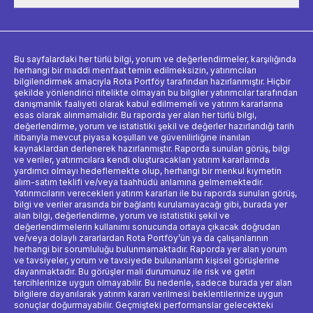
Bu sayfalardaki her türlü bilgi, yorum ve değerlendirmeler, karşılığında
herhangi bir maddi menfaat temin edilmeksizin, yatırımcıları
bilgilendirmek amacıyla Rota Portföy tarafından hazırlanmıştır. Hiçbir
şekilde yönlendirici nitelikte olmayan bu bilgiler yatırımcılar tarafından
danışmanlık faaliyeti olarak kabul edilmemeli ve yatırım kararlarına
esas olarak alınmamalıdır. Bu raporda yer alan her türlü bilgi,
değerlendirme, yorum ve istatistiki şekil ve değerler hazırlandığı tarih
itibarıyla mevcut piyasa koşulları ve güvenilirliğine inanılan
kaynaklardan derlenerek hazırlanmıştır. Raporda sunulan görüş, bilgi
ve veriler, yatırımcılara kendi oluşturacakları yatırım kararlarında
yardımcı olmayı hedeflemekte olup, herhangi bir menkul kıymetin
alım-satım teklifi ve/veya taahhüdü anlamına gelmemektedir.
Yatırımcıların verecekleri yatırım kararları ile bu raporda sunulan görüş,
bilgi ve veriler arasında bir bağlantı kurulamayacağı gibi, burada yer
alan bilgi, değerlendirme, yorum ve istatistiki şekil ve
değerlendirmelerin kullanımı sonucunda ortaya çıkacak doğrudan
ve/veya dolaylı zararlardan Rota Portföy’ün ya da çalışanlarının
herhangi bir sorumluluğu bulunmamaktadır. Raporda yer alan yorum
ve tavsiyeler, yorum ve tavsiyede bulunanların kişisel görüşlerine
dayanmaktadır. Bu görüşler mali durumunuz ile risk ve getiri
tercihlerinize uygun olmayabilir. Bu nedenle, sadece burada yer alan
bilgilere dayanılarak yatırım kararı verilmesi beklentilerinize uygun
sonuçlar doğurmayabilir. Geçmişteki performanslar gelecekteki