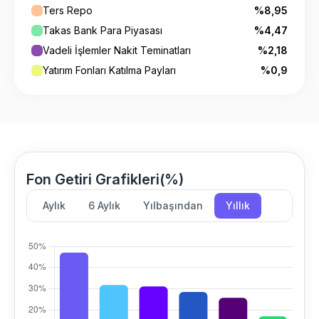
Ters Repo
%8,95
Takas Bank Para Piyasası
%4,47
Vadeli İşlemler Nakit Teminatları
%2,18
Yatırım Fonları Katılma Payları
%0,9
Fon Getiri Grafikleri(%)
Aylık
6 Aylık
Yılbaşından
Yıllık