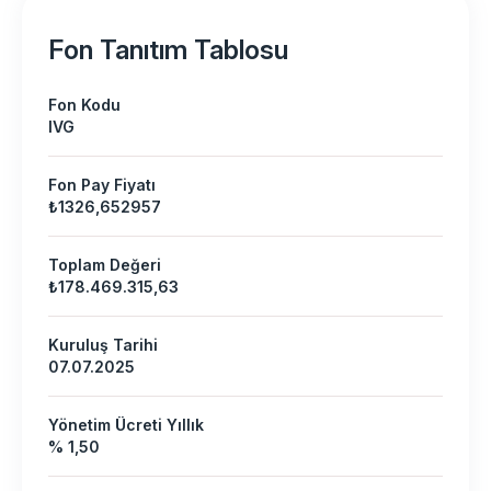
Fon Tanıtım Tablosu
Fon Kodu
IVG
Fon Pay Fiyatı
₺1326,652957
Toplam Değeri
₺178.469.315,63
Kuruluş Tarihi
07.07.2025
Yönetim Ücreti Yıllık
% 1,50