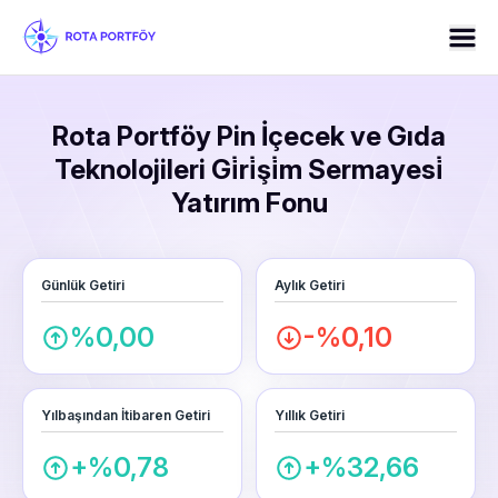
Rota Portföy Pin İçecek ve Gıda
Teknolojileri Gi̇ri̇şi̇m Sermayesi̇
Yatırım Fonu
Günlük Getiri
Aylık Getiri
%0,00
-%0,10
Yılbaşından İtibaren Getiri
Yıllık Getiri
+%0,78
+%32,66