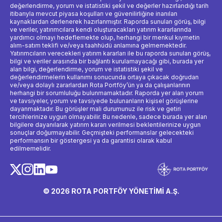
değerlendirme, yorum ve istatistiki şekil ve değerler hazırlandığı tarih
itibarıyla mevcut piyasa koşulları ve güvenilirliğine inanılan
kaynaklardan derlenerek hazırlanmıştır. Raporda sunulan görüş, bilgi
ve veriler, yatırımcılara kendi oluşturacakları yatırım kararlarında
yardımcı olmayı hedeflemekte olup, herhangi bir menkul kıymetin
alım-satım teklifi ve/veya taahhüdü anlamına gelmemektedir.
Yatırımcıların verecekleri yatırım kararları ile bu raporda sunulan görüş,
bilgi ve veriler arasında bir bağlantı kurulamayacağı gibi, burada yer
alan bilgi, değerlendirme, yorum ve istatistiki şekil ve
değerlendirmelerin kullanımı sonucunda ortaya çıkacak doğrudan
ve/veya dolaylı zararlardan Rota Portföy’ün ya da çalışanlarının
herhangi bir sorumluluğu bulunmamaktadır. Raporda yer alan yorum
ve tavsiyeler, yorum ve tavsiyede bulunanların kişisel görüşlerine
dayanmaktadır. Bu görüşler mali durumunuz ile risk ve getiri
tercihlerinize uygun olmayabilir. Bu nedenle, sadece burada yer alan
bilgilere dayanılarak yatırım kararı verilmesi beklentilerinize uygun
sonuçlar doğurmayabilir. Geçmişteki performanslar gelecekteki
performansın bir göstergesi ya da garantisi olarak kabul
edilmemelidir.
© 2026 ROTA PORTFÖY YÖNETİMİ A.Ş.